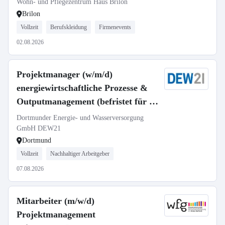
Wohn- und Pflegezentrum Haus Brilon
Brilon
Vollzeit
Berufskleidung
Firmenevents
02.08.2026
Projektmanager (w/m/d)
energiewirtschaftliche Prozesse &
Outputmanagement (befristet für 4
Jahre)
Dortmunder Energie- und Wasserversorgung
GmbH DEW21
Dortmund
Vollzeit
Nachhaltiger Arbeitgeber
07.08.2026
Mitarbeiter (m/w/d)
Projektmanagement