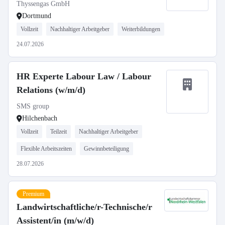
(m/w/d)
Thyssengas GmbH
Dortmund
Vollzeit
Nachhaltiger Arbeitgeber
Weiterbildungen
24.07.2026
HR Experte Labour Law / Labour
Relations (w/m/d)
SMS group
Hilchenbach
Vollzeit
Teilzeit
Nachhaltiger Arbeitgeber
Flexible Arbeitszeiten
Gewinnbeteiligung
28.07.2026
Premium
Landwirtschaftliche/r-Technische/r
Assistent/in (m/w/d)