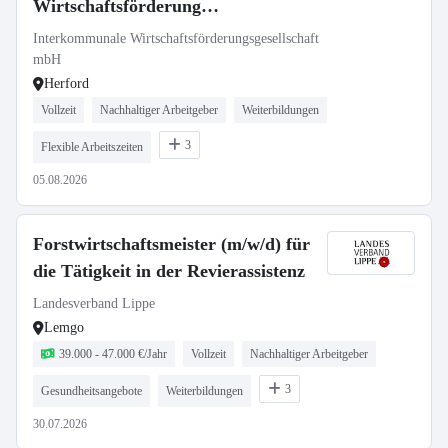
Wirtschaftsförderung
(Transformation und
Interkommunale Wirtschaftsförderungsgesellschaft
Technologietransfer)
mbH
Herford
Vollzeit
Nachhaltiger Arbeitgeber
Weiterbildungen
3
Flexible Arbeitszeiten
05.08.2026
Forstwirtschaftsmeister (m/w/d) für
die Tätigkeit in der Revierassistenz
Landesverband Lippe
Lemgo
39.000 - 47.000 €/Jahr
Vollzeit
Nachhaltiger Arbeitgeber
3
Gesundheitsangebote
Weiterbildungen
30.07.2026