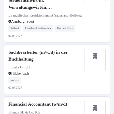
Steuerfachwirt/in,
Verwaltungswirt/in,
Verwaltungsbetriebswirt/in oder mit
Evangelisches Kreiskirchenamt Sauerland-Hellweg
vergleichbarer Qualifikation (m/w/d)
Arnsberg, Soest
Teilzeit
Teilzeit
Flexible Arbeitszeiten
Home-Office
07.08.2026
Sachbearbeiter (m/w/d) in der
Buchhaltung
F mal s GmbH
Hilchenbach
Vollzeit
02.08.2026
Financial Accountant (w/m/d)
Rhenus SE & Co. KG