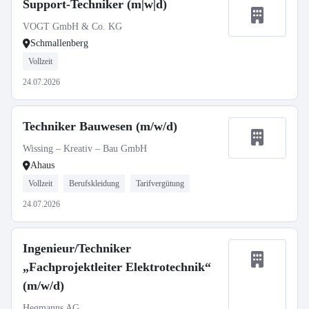
Support-Techniker (m|w|d)
VOGT GmbH & Co. KG
Schmallenberg
Vollzeit
24.07.2026
Techniker Bauwesen (m/w/d)
Wissing – Kreativ – Bau GmbH
Ahaus
Vollzeit
Berufskleidung
Tarifvergütung
24.07.2026
Ingenieur/Techniker
„Fachprojektleiter Elektrotechnik“
(m/w/d)
Hegmanns AG