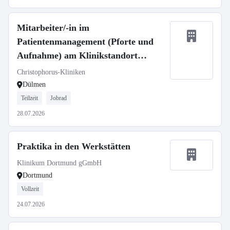
Mitarbeiter/-in im
Patientenmanagement (Pforte und
Aufnahme) am Klinikstandort
Dülmen
Christophorus-Kliniken
Dülmen
Teilzeit
Jobrad
28.07.2026
Praktika in den Werkstätten
Klinikum Dortmund gGmbH
Dortmund
Vollzeit
24.07.2026