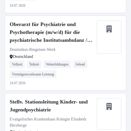
24.07.2026
Oberarzt für Psychiatrie und
Psychotherapie (m/w/d) für die
psychiatrische Institutsambulanz /
Fachabteilung Psychiatrie unseres
Dominikus-Ringeisen-Werk
Zweckverbands Krankenhaus St.
Deutschland
Camillus
Vollzeit
Teilzeit
Weiterbildungen
Jobrad
Vermögenswirksame Leistung
24.07.2026
Stellv. Stationsleitung Kinder- und
Jugendpsychiatrie
Evangelisches Krankenhaus Königin Elisabeth
Herzberge