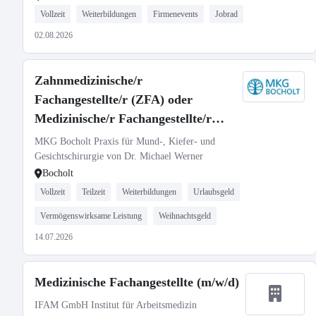
Vollzeit
Weiterbildungen
Firmenevents
Jobrad
02.08.2026
Zahnmedizinische/r
Fachangestellte/r (ZFA) oder
Medizinische/r Fachangestellte/r
(MFA) m/w/d
MKG Bocholt Praxis für Mund-, Kiefer- und
Gesichtschirurgie von Dr. Michael Werner
Bocholt
Vollzeit
Teilzeit
Weiterbildungen
Urlaubsgeld
Vermögenswirksame Leistung
Weihnachtsgeld
14.07.2026
Medizinische Fachangestellte (m/w/d)
IFAM GmbH Institut für Arbeitsmedizin