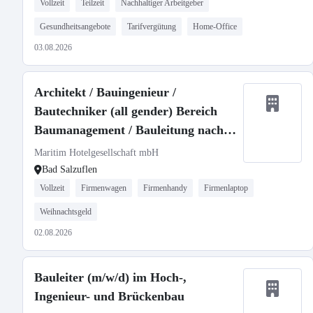
Vollzeit
Teilzeit
Nachhaltiger Arbeitgeber
Gesundheitsangebote
Tarifvergütung
Home-Office
03.08.2026
Architekt / Bauingenieur /
Bautechniker (all gender) Bereich
Baumanagement / Bauleitung nach
LP 6-9
Maritim Hotelgesellschaft mbH
Bad Salzuflen
Vollzeit
Firmenwagen
Firmenhandy
Firmenlaptop
Weihnachtsgeld
02.08.2026
Bauleiter (m/w/d) im Hoch-,
Ingenieur- und Brückenbau