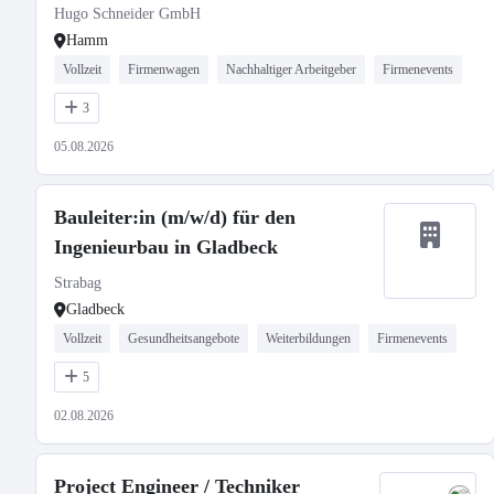
Hugo Schneider GmbH
Hamm
Vollzeit
Firmenwagen
Nachhaltiger Arbeitgeber
Firmenevents
3
05.08.2026
Bauleiter:in (m/w/d) für den
Ingenieurbau in Gladbeck
Strabag
Gladbeck
Vollzeit
Gesundheitsangebote
Weiterbildungen
Firmenevents
5
02.08.2026
Project Engineer / Techniker