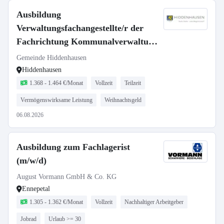
Ausbildung
Verwaltungsfachangestellte/r der
Fachrichtung Kommunalverwaltung
(m/w/d) Vollzeit / Teilzeit
Gemeinde Hiddenhausen
Hiddenhausen
1.368 - 1.464 €/Monat
Vollzeit
Teilzeit
Vermögenswirksame Leistung
Weihnachtsgeld
06.08.2026
Ausbildung zum Fachlagerist
(m/w/d)
August Vormann GmbH & Co. KG
Ennepetal
1.305 - 1.362 €/Monat
Vollzeit
Nachhaltiger Arbeitgeber
Jobrad
Urlaub >= 30