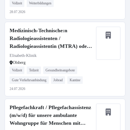
Vollzeit
Weiterbildungen
28.07.2026
Medizinisch-Technische:n
Radiologieassistenten /
Radiologieassistentin (MTRA) oder
Medizinische:n Fachangestellte:n
Elisabeth-Klinik
(MFA) mit Röntgenschein (m/w/d) in
Olsberg
Teilzeit
Vollzeit
Teilzeit
Gesundheitsangebote
Gute Verkehrsanbindung
Jobrad
Kantine
24.07.2026
Pflegefachkraft / Pflegefachassistenz
(m/w/d) für unsere ambulante
Wohngruppe für Menschen mit