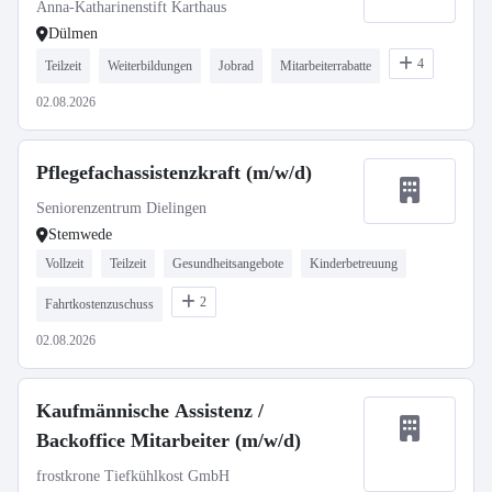
möglich
Anna-Katharinenstift Karthaus
Dülmen
4
Teilzeit
Weiterbildungen
Jobrad
Mitarbeiterrabatte
02.08.2026
Pflegefachassistenzkraft (m/w/d)
Seniorenzentrum Dielingen
Stemwede
Vollzeit
Teilzeit
Gesundheitsangebote
Kinderbetreuung
2
Fahrtkostenzuschuss
02.08.2026
Kaufmännische Assistenz /
Backoffice Mitarbeiter (m/w/d)
frostkrone Tiefkühlkost GmbH