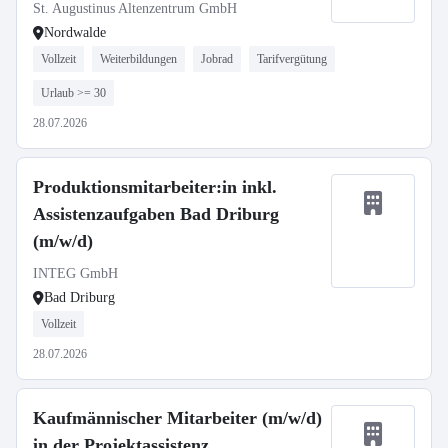
Demenz
St. Augustinus Altenzentrum GmbH
Nordwalde
Vollzeit
Weiterbildungen
Jobrad
Tarifvergütung
Urlaub >= 30
28.07.2026
Produktionsmitarbeiter:in inkl.
Assistenzaufgaben Bad Driburg
(m/w/d)
INTEG GmbH
Bad Driburg
Vollzeit
28.07.2026
Kaufmännischer Mitarbeiter (m/w/d)
in der Projektassistenz